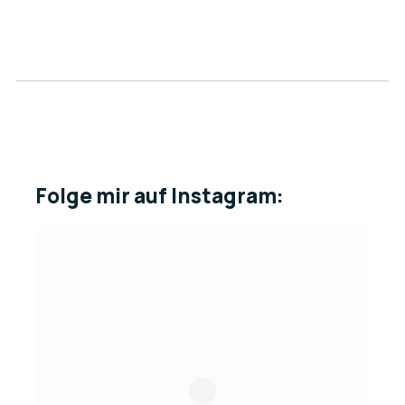
Eintrag lesen
Folge mir auf Instagram:
0