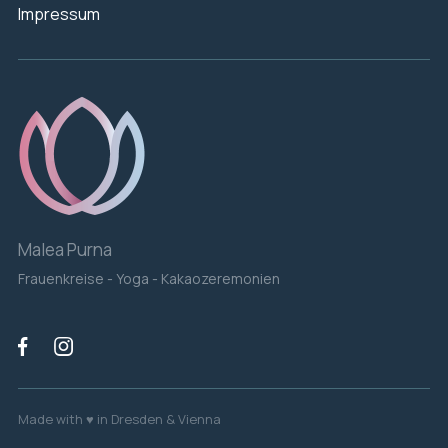
Impressum
Malea Purna
Frauenkreise - Yoga - Kakaozeremonien


Made with ♥ in Dresden & Vienna